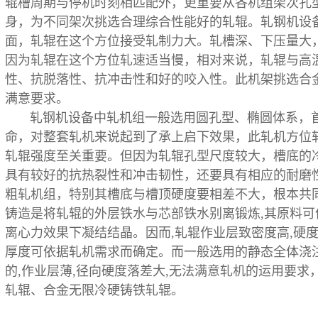
辊槽周期与停机时刻相匹配外，更重要从各机组架次孔
身，为不同架次挑选合理综合性能好的轧辊。轧钢机
设
面，轧辊在这个方位接受轧制力大。轧槽深、下压量大
因为轧辊在这个方位轧速适当慢，相对来说，轧辊与高
性、抗脱落性、抗冲击性和好的咬入性。此机架挑选合
满意要求。
轧钢机设备中轧机组一般选用圆孔型、椭圆体系，首
命，对整套轧机来说起到了承上启下效果，此轧机方位
轧辊强度至关重要。但因为轧辊孔型尺度较大，槽底的
具有较好的抗热裂性和冲击韧性，还要具有相应的耐磨
粗轧机组，特别其槽底与槽顶硬度要相差不大，根本共
铸造是将轧辊的外层铁水与芯部铁水别离锻炼,其原料可
离心力效果下凝结结晶。因而,轧辊作业层致密度高,硬度
厚度可依据轧机需求而确定。而一般选用的静态全体浇
的,作业层薄,径向硬度落差大,无法满意轧机的运用要
轧辊、合金无限冷硬铸铁轧辊。