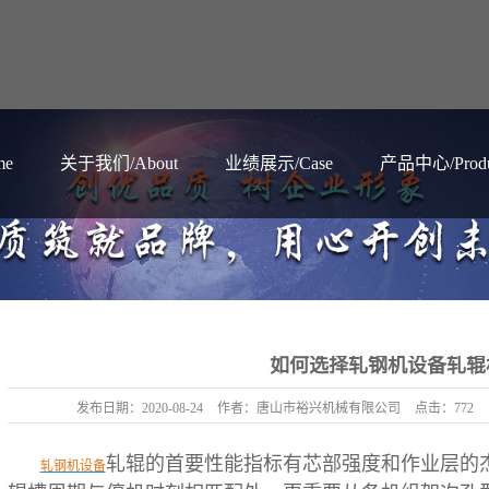
e
关于我们/About
业绩展示/Case
产品中心/Produ
如何选择轧钢机设备轧辊
发布日期：
2020-08-24
作者：
唐山市裕兴机械有限公司
点击：
772
轧辊的首要性能指标有芯部强度和作业层的
轧钢机设备