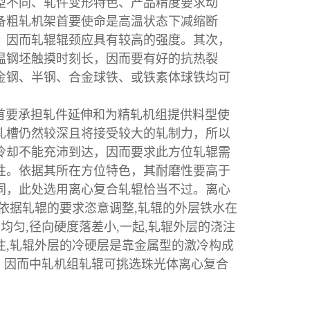
型不同、轧件变形特色、产品精度要求动
备
粗轧机架首要使命是高温状态下减缩断
，因而轧辊辊颈应具有较高的强度。其次，
温钢坯触摸时刻长，因而要有好的抗热裂
金钢、半钢、合金球铁、或铁素体球铁均可
要承担轧件延伸和为精轧机组提供料型使
轧槽仍然较深且将接受较大的轧制力，所以
冷却不能充沛到达，因而要求此方位轧辊需
性。依据其所在方位特色，其耐磨性要高于
同，此处选用离心复合轧辊恰当不过。离心
依据轧辊的要求恣意调整,轧辊的外层铁水在
均匀,径向硬度落差小,一起,轧辊外层的浇注
注,轧辊外层的冷硬层是靠金属型的激冷构成
求，因而中轧机组轧辊可挑选珠光体离心复合