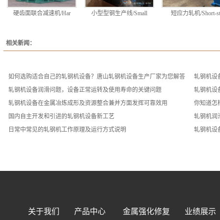
硬齿面联合减速机/Har
小型型钢生产线/Small
短应力轧机/Short-st
相关新闻：
如何选购适合自己的轧钢机设备？唐山轧钢机设备生产厂家为您解答
轧钢机设
轧钢机设备润滑问题，设备正常运转及使用寿命的关键问题
轧钢机设
轧钢机设备在金属冶炼成形及资源整合兼并方面发挥可靠效用
你知道怎
国内自主开发和引进的轧钢机设备新工艺
轧钢机润
日常中常见的轧钢机工作原理及运行方式说明
轧钢机设
关于我们
产品中心
金属强化修复
业绩展示