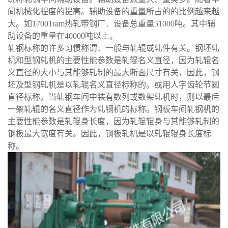
间机械化程度的提高。辅助设备的重量所占的的比例越来越
大。如
17001ram热轧带钢厂．设备总重量51000吨。其中辅
助设备的重量在40000吨以上。
轧钢标称的许多习惯称谓．一般与轧辊或轧件有关。钢坯轧
机和型钢轧机的主要性能参数是轧辊名义直径，因为轧辊名
义直径的大小与其能够轧制的最大断面尺寸有关，因此，钢
坯及型钢轧机是以轧辊名义直径标称的。或用人字齿轮节圆
直径标称。当轧钢车间中装有数列或数架轧机时，则以最后
一架轧辊的名义直径作为轧钢机的标称。钢板车间轧钢机的
主要性能参数是轧辊身长度，因为轧辊辊身与其能够轧制的
钢板最大宽度有关。因此，钢板轧机是以轧辊辊身长度标
称。