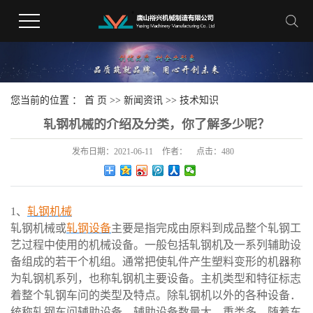
您当前的位置 ：
首 页
>>
新闻资讯
>>
技术知识
轧钢机械的介绍及分类，你了解多少呢？
发布日期：
2021-06-11
作者：
点击：
480
1、
轧钢机械
轧钢机械或
轧钢设备
主要是指完成由原料到成品整个轧钢工
艺过程中使用的机械设备。一般包括轧钢机及一系列辅助设
备组成的若干个机组。通常把使轧件产生塑料变形的机器称
为轧钢机系列，也称轧钢机主要设备。主机类型和特征标志
着整个轧钢车问的类型及特点。除轧钢机以外的各种设备．
统称轧钢车问辅助设备。辅助设备数量大、重类多。随着车